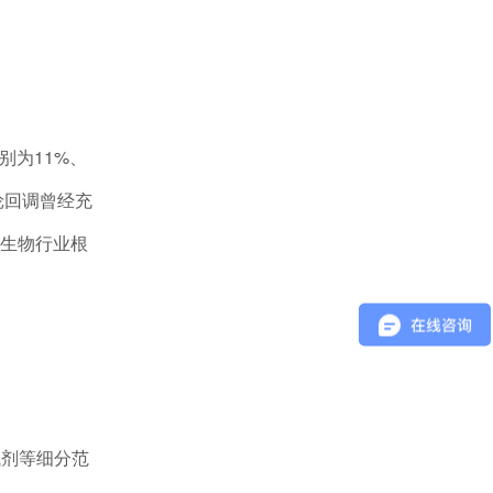
为11%、
轮回调曾经充
生物行业根
试剂等细分范