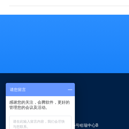
请您留言
感谢您的关注，会腾软件，更好的
管理您的会议及活动。
咨询电话：
18321841672
市场合作：
duffy.ding@links-e.com
公司地址：上海市静安区寿阳路555号哈瑞中心B