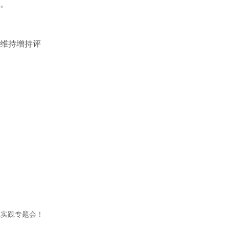
机。
维持增持评
城实践专题会！