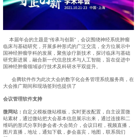
本届年会的主题是“传承与创新”，会议围绕神经系统肿瘤
临床与基础研究，开展多种形式的广泛交流，全方位展示中
国神经肿瘤学科的发展，聚焦诊疗新技术，探讨临床与基础
研究新进展，融合新一代信息技术与人工智能，旨在促进中
国神经肿瘤领域诊疗技术及科研水平双提升。
会腾软件作为此次大会的数字化会务管理系统服务商，在
大会推广期间和现场签到也提供了
会议管理软件
支持
微网站
：
自定义模板微站模板，实时更改配置，自主设置微
站素材，通过微站把大会基本信息展示出来，通过连接和二
维码的形式分享到参会者-大会简介，会议日程，视频直播，
图片直播，地址，通知下载，参会嘉宾，地图，联系我们