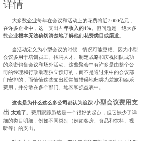
详情
大多数企业每年在会议和活动上的花费将近
7
000亿元，
在许多企业中，这一支出占
年收入的4%
。但问题是，绝大多
数企业
根本无法确切清楚地了解他们花费类目或渠道
。
当活动定义为小型会议的时候，情况可能更糟。因为小型
会议多用于培训员工、招聘人才、制定战略和庆祝团队成功
的亲密销售会议和场外活动。这些聚会中有许多是由整个公
司的经理和行政助理独立预订的，而不是通过集中的会议部
门安排的，而恰恰这些支出经常被错误地归类为差旅和娱乐
费用，并分散在多个部门、地区和损益表中。
小型会议费用支
这也是为什么这么多公司都认为追踪
出
太难了
。费用跟踪虽然是一个很好的起点，但它缺少了详
细的类目明细，例如不同类别（例如客房、食品和饮料、视
听等）的支出。